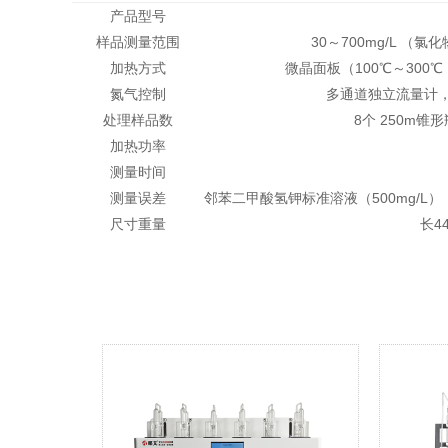
产品型号
样品测量范围
30～700mg/L （氯化
加热方式
微晶面板（100℃～30
氮气控制
多通道独立流量计，
处理样品数
8个 250m锥
加热功率
测量时间
测量误差
邻苯二甲酸氢钾标准溶液（500mg/L），
尺寸重量
长44